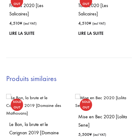
OUT
OUT
Frérots 2020 [Les
Torlit 2020 [Les
Salicaires]
Salicaires]
4,510
¥
4,510
¥
(incl VAT)
(incl VAT)
LIRE LA SUITE
LIRE LA SUITE
Produits similaires
SOLD
SOLD
OUT
OUT
Mise en Bec 2020 [Lolita
Le Bon, la brute et le
Sene]
Carignan 2019 [Domaine
5,500
¥
(incl VAT)