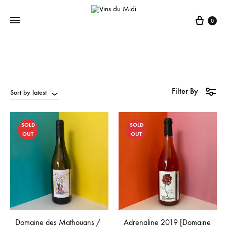
0
Filter By
Sort by latest
SOLD
SOLD
OUT
OUT
Domaine des Mathouans /
Adrenaline 2019 [Domaine