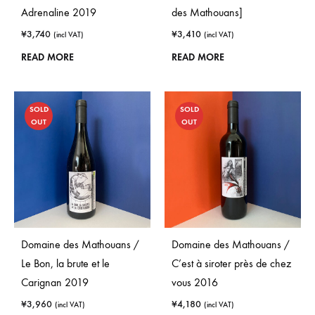
Adrenaline 2019
des Mathouans]
¥
3,740
¥
3,410
(incl VAT)
(incl VAT)
READ MORE
READ MORE
SOLD
SOLD
OUT
OUT
Domaine des Mathouans /
Domaine des Mathouans /
Le Bon, la brute et le
C’est à siroter près de chez
Carignan 2019
vous 2016
¥
3,960
¥
4,180
(incl VAT)
(incl VAT)