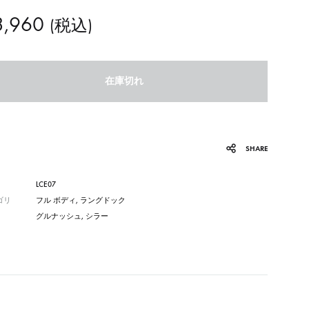
3,960
(税込)
在庫切れ
SHARE
LCE07
ゴリ
フル ボディ
,
ラングドック
グルナッシュ
,
シラー