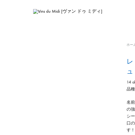
Vins
フ
du
ラ
Midi
ン
ホー
[ヴ
ス
レ
ァ
の
ン
ナ
ュ 
ド
チ
14 a
ゥ
ュ
品種
ミ
ラ
デ
ル
名前
ィ]
ワ
の強
イ
シー
ン
口の
輸
す！