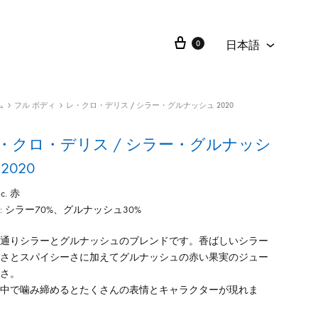
日本語
0
日本語
English
ム
フル ボディ
レ・クロ・デリス / シラー・グルナッシュ 2020
・クロ・デリス / シラー・グルナッシ
2020
lc. 赤
: シラー70%、グルナッシュ30%
通りシラーとグルナッシュのブレンドです。香ばしいシラー
さとスパイシーさに加えてグルナッシュの赤い果実のジュー
さ。
中で噛み締めるとたくさんの表情とキャラクターが現れま