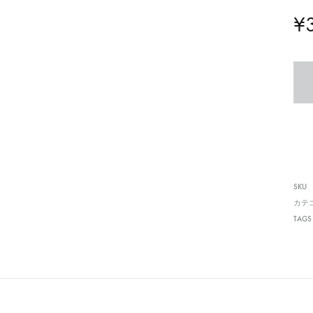
入
¥
業
者
SKU
カテ
TAGS