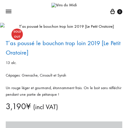
0
SOLD
OUT
T’as poussé le bouchon trop loin 2019 [Le Petit
Oratoire]
13 alc.
Cépages: Grenache, Cinsault et Syrah
Un rouge léger et gourmand, étonnamment frais. On le boit sans réfléchir
pendant une partie de pétanque !
3,190
¥
(incl VAT)