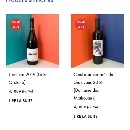
SOLD
SOLD
OUT
OUT
Loratoire 2019 [Le Petit
C’est à siroter près de
Oratoire]
chez vous 2016
[Domaine des
4,180
¥
(incl VAT)
Mathouans]
LIRE LA SUITE
4,180
¥
(incl VAT)
LIRE LA SUITE