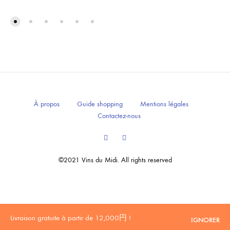
À propos
Guide shopping
Mentions légales
Contactez-nous
Facebook
Instagram
©2021 Vins du Midi. All rights reserved
20歳未満の方への酒類の販売はいたしません。
Livraison gratuite à partir de 12,000円 !
IGNORER