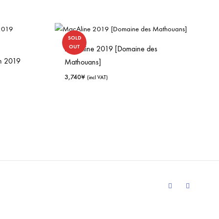
SOLD
OUT
MacAline 2019 [Domaine des
an 2019
Mathouans]
3,740
¥
(incl VAT)
Facebook
Instagram