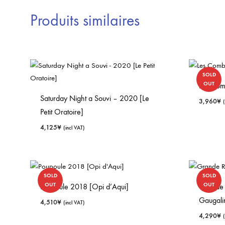
Produits similaires
SOLD
OUT
Les Comb
Saturday Night a Souvi – 2020 [Le
3,960
¥
Petit Oratoire]
4,125
¥
(incl VAT)
SOLD
SOLD
OUT
OUT
Poupoule 2018 [Opi d’Aqui]
Grande 
Gaugali
4,510
¥
(incl VAT)
4,290
¥