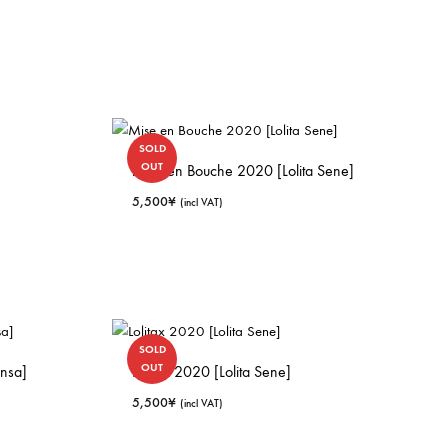
SOLD
OUT
Mise en Bouche 2020 [Lolita Sene]
5,500
¥
(incl VAT)
SOLD
OUT
nsa]
Lolitax 2020 [Lolita Sene]
5,500
¥
(incl VAT)