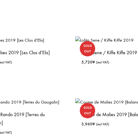
SOLD
OUT
es 2019 [Les Clos d’Elis]
Lolita Sene / Kiffe Kiffe 2019
5,720
¥
(incl VAT)
(incl VAT)
SOLD
OUT
Rando 2019 [Terres du
Coume de Malies 2019 [Bala
n]
3,960
¥
(incl VAT)
(incl VAT)