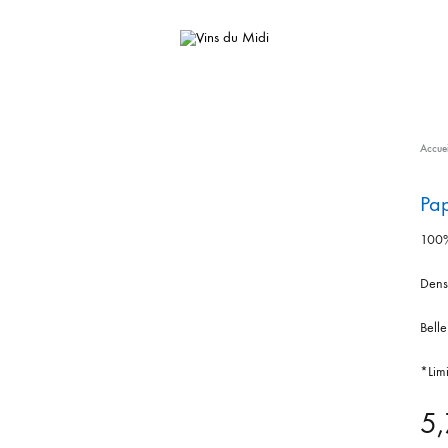
Vins
Importateurs
du
de
Midi
vins
Accuei
naturels
Pap
français
100%
Dens
Belle
*Lim
5