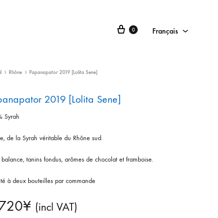
Français
0
Français
日本語
l
Rhône
Papanapator 2019 [Lolita Sene]
English
anapator 2019 [Lolita Sene]
 Syrah
e, de la Syrah véritable du Rhône sud.
 balance, tanins fondus, arômes de chocolat et framboise.
ité à deux bouteilles par commande
,720
¥
(incl VAT)