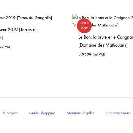
SOLD
OUT
scur 2019 [Terres du
Le Bon, la brute et le Carign
n]
[Domaine des Mathouans]
(incl VAT)
3,960
¥
(incl VAT)
À propos
Guide shopping
Mentions légales
Contactez-nous