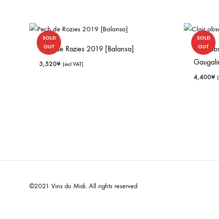
SOLD
SOLD
OUT
OUT
Pech de Rozies 2019 [Balansa]
Clair ob
Gaugali
3,520
¥
(incl VAT)
4,400
¥
©2021 Vins du Midi. All rights reserved