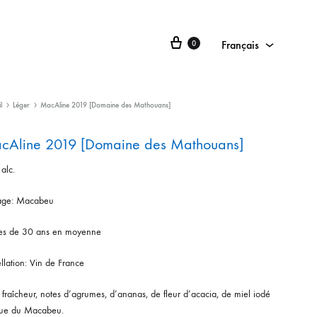
Français
0
Français
日本語
l
Léger
MacAline 2019 [Domaine des Mathouans]
English
cAline 2019 [Domaine des Mathouans]
alc.
ge: Macabeu
es de 30 ans en moyenne
llation: Vin de France
 fraîcheur, notes d’agrumes, d’ananas, de fleur d’acacia, de miel iodé
que du Macabeu.