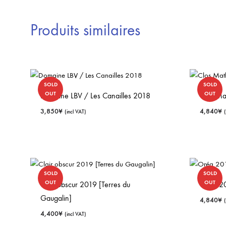
Produits similaires
SOLD
SOLD
OUT
OUT
Domaine LBV / Les Canailles 2018
Clos Ma
3,850
¥
4,840
¥
(incl VAT)
SOLD
SOLD
OUT
OUT
Clair obscur 2019 [Terres du
Oréa 20
Gaugalin]
4,840
¥
4,400
¥
(incl VAT)