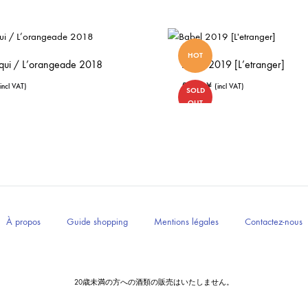
HOT
qui / L’orangeade 2018
Babel 2019 [L’etranger]
5,060
¥
(incl VAT)
(incl VAT)
SOLD
OUT
À propos
Guide shopping
Mentions légales
Contactez-nous
20歳未満の方への酒類の販売はいたしません。