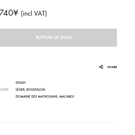
,740
¥
(incl VAT)
RUPTURE DE STOCK
SHARE
DDM01
GORIE
LÉGER
,
ROUSSILLON
DOMAINE DES MATHOUANS
,
MACABEU