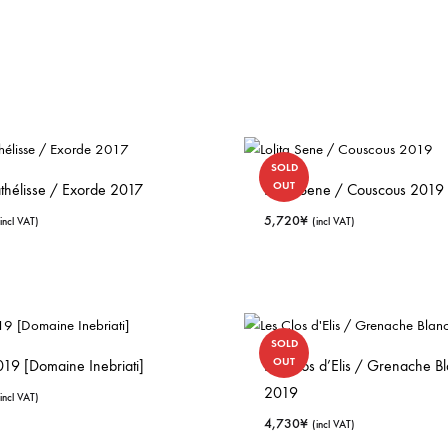
SOLD
OUT
thélisse / Exorde 2017
Lolita Sene / Couscous 2019
5,720
¥
(incl VAT)
(incl VAT)
SOLD
OUT
19 [Domaine Inebriati]
Les Clos d’Elis / Grenache B
2019
(incl VAT)
4,730
¥
(incl VAT)