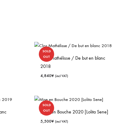
SOLD
OUT
Clos Mathélisse / De but en blanc
2018
4,840
¥
(incl VAT)
SOLD
OUT
lanc
Mise en Bouche 2020 [Lolita Sene]
5,500
¥
(incl VAT)