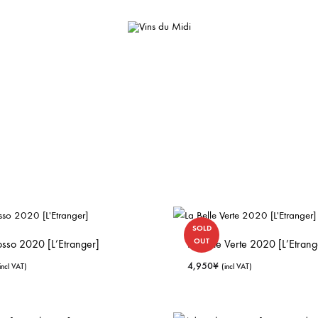
Vins
Importateurs
du
de
Midi
vins
naturels
français
SOLD
OUT
osso 2020 [L’Etranger]
La Belle Verte 2020 [L’Etrang
4,950
¥
incl VAT)
(incl VAT)