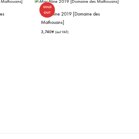
SOLD
OUT
es
MacAline 2019 [Domaine des
Mathouans]
3,740
¥
(incl VAT)