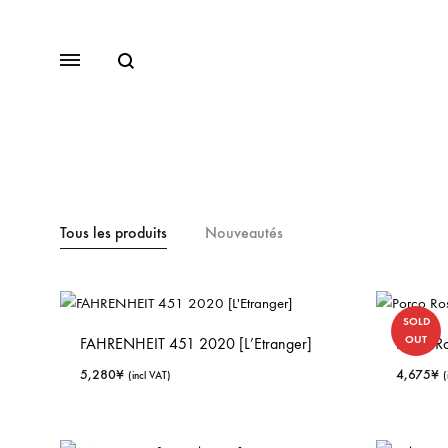
SS2018
Tous les produits
Nouveautés
Dresses
Accessories
SOLD
Footwear
OUT
FAHRENHEIT 451 2020 [L’Etranger]
Porco R
5,280
¥
4,675
¥
Sweatshirt
(incl VAT)
(