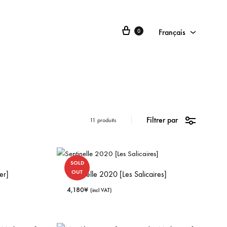
Français
0
Français
日本語
English
Filtrer par
11 produits
SOLD
OUT
er]
Sentinelle 2020 [Les Salicaires]
4,180
¥
(incl VAT)