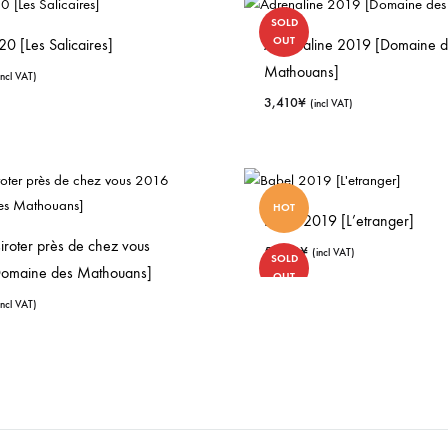
SOLD
OUT
020 [Les Salicaires]
Adrenaline 2019 [Domaine d
Mathouans]
incl VAT)
3,410
¥
(incl VAT)
HOT
Babel 2019 [L’etranger]
siroter près de chez vous
5,060
¥
(incl VAT)
SOLD
omaine des Mathouans]
OUT
incl VAT)