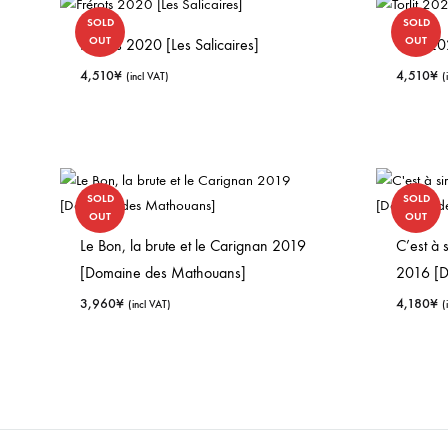
SOLD
SOLD
OUT
OUT
Frérots 2020 [Les Salicaires]
Torlit 2
4,510
¥
4,510
¥
(incl VAT)
(
SOLD
SOLD
OUT
OUT
Le Bon, la brute et le Carignan 2019
C’est à 
[Domaine des Mathouans]
2016 [D
3,960
¥
4,180
¥
(incl VAT)
(